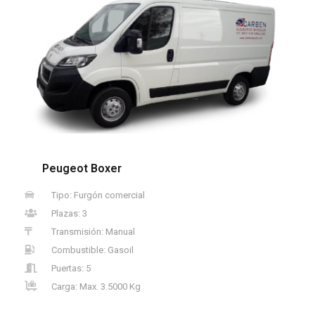
Peugeot Boxer
Tipo: Furgón comercial
Plazas: 3
Transmisión: Manual
Combustible: Gasoil
Puertas: 5
Carga: Max. 3.5000 Kg